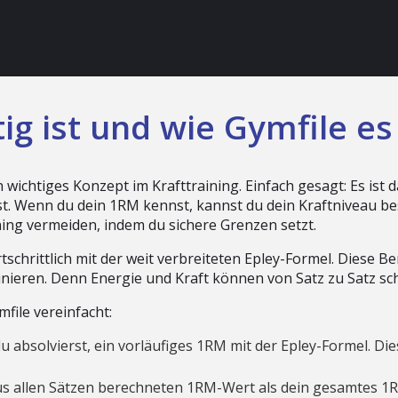
g ist und wie Gymfile es
wichtiges Konzept im Krafttraining. Einfach gesagt: Es ist 
Wenn du dein 1RM kennst, kannst du dein Kraftniveau bess
ning vermeiden, indem du sichere Grenzen setzt.
schrittlich mit der weit verbreiteten Epley-Formel. Diese 
ainieren. Denn Energie und Kraft können von Satz zu Satz s
file vereinfacht:
u absolvierst, ein vorläufiges 1RM mit der Epley-Formel. Di
us allen Sätzen berechneten 1RM-Wert als dein gesamtes 1