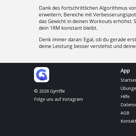
Dank des fortschrittlichen Algorithmus von 
erweitern, Bereiche mit Verbesserungspote
das Gewicht in deinen Workouts erhöhst. So
dein 1RM konstant bleibt.
Denk immer daran: Egal, ob du gerade erst 
deine Leistung besser verstehst und deine F
App
Startse
Übung
© 2026 Gymfile
Hilfe
Folge uns auf Instagram
Datens
AGB
Kontak