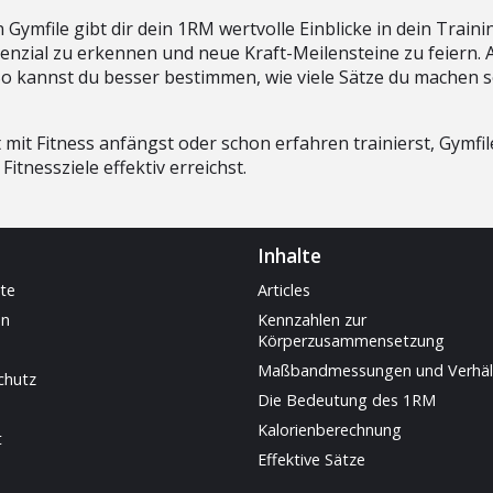
Gymfile gibt dir dein 1RM wertvolle Einblicke in dein Training
nzial zu erkennen und neue Kraft-Meilensteine zu feiern. 
 kannst du besser bestimmen, wie viele Sätze du machen soll
mit Fitness anfängst oder schon erfahren trainierst, Gymfile 
itnessziele effektiv erreichst.
Inhalte
ite
Articles
en
Kennzahlen zur
Körperzusammensetzung
Maßbandmessungen und Verhäl
chutz
Die Bedeutung des 1RM
Kalorienberechnung
t
Effektive Sätze