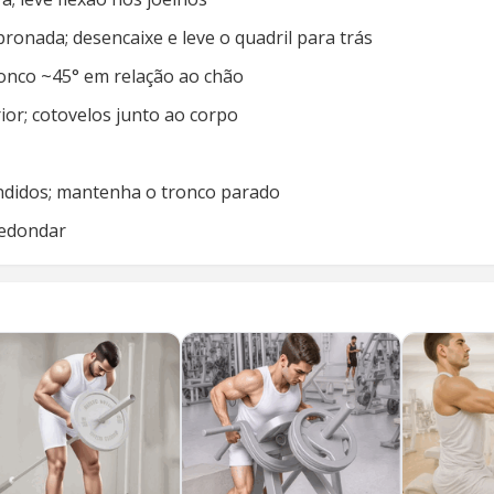
onada; desencaixe e leve o quadril para trás
ronco ~45° em relação ao chão
ior; cotovelos junto ao corpo
endidos; mantenha o tronco parado
rredondar