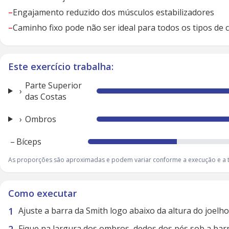
–
Engajamento reduzido dos músculos estabilizadores
–
Caminho fixo pode não ser ideal para todos os tipos de 
Este exercício trabalha:
Parte Superior
das Costas
Ombros
–
Bíceps
As proporções são aproximadas e podem variar conforme a execução e a t
Como executar
Ajuste a barra da Smith logo abaixo da altura do joel
Fique na largura dos ombros, dedos dos pés sob a barra