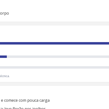
corpo
écnica.
ho e comece com pouca carga
; leve flexão nos joelhos