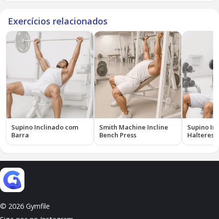
Exercícios relacionados
Supino Inclinado com
Smith Machine Incline
Supino In
Barra
Bench Press
Halteres
© 2026 Gymfile