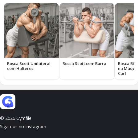
Rosca Scott Unilateral
Rosca Scott com Barra
Rosca Bíce
com Halteres
na Máqui
Curl
© 2026 Gymfile
Siga-nos no Instagram