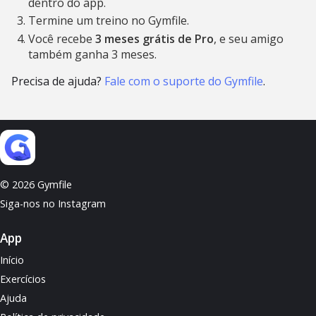
dentro do app.
Termine um treino no Gymfile.
Você recebe
3 meses grátis de Pro
, e seu amigo
também ganha 3 meses.
Precisa de ajuda?
Fale com o suporte do Gymfile
.
© 2026 Gymfile
Siga-nos no Instagram
App
Início
Exercícios
Ajuda