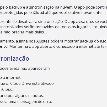
ompe o backup e a sincronização na nuvem. O app pode conti
er protegidas pelo iCloud até que você o ative novamente.
erente de desativar a sincronização. O app avisa que, se voc
sincronizados serão removidos de todos os lugares, incluind
e não precisa mais deles.
amento, a linha nos Ajustes poderá mostrar
Backup do iCl
ento
. Mantenha o app aberto e conectado à internet até ter
cronização
 dados ainda não apareceram:
o à internet.
ue o iCloud Drive está ativado.
 iCloud.
lano por alguns minutos.
tra uma mensagem de erro.