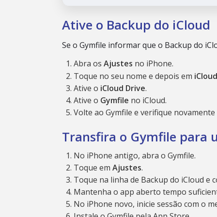
Ative o Backup do iCloud
Se o Gymfile informar que o Backup do iClo
Abra os
Ajustes
no iPhone.
Toque no seu nome e depois em
iClou
Ative o
iCloud Drive
.
Ative o
Gymfile
no iCloud.
Volte ao Gymfile e verifique novamente 
Transfira o Gymfile para
No iPhone antigo, abra o Gymfile.
Toque em
Ajustes
.
Toque na linha de Backup do iCloud e 
Mantenha o app aberto tempo suficient
No iPhone novo, inicie sessão com o m
Instale o Gymfile pela App Store.