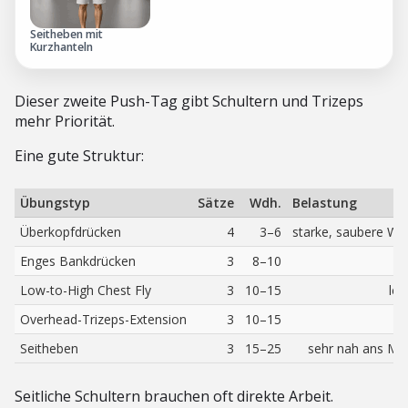
Seitheben mit
Kurzhanteln
Dieser zweite Push-Tag gibt Schultern und Trizeps
mehr Priorität.
Eine gute Struktur:
Übungstyp
Sätze
Wdh.
Belastung
Überkopfdrücken
4
3–6
starke, saubere Wi
Enges Bankdrücken
3
8–10
T
Low-to-High Chest Fly
3
10–15
let
Overhead-Trizeps-Extension
3
10–15
v
Seitheben
3
15–25
sehr nah ans Mu
Seitliche Schultern brauchen oft direkte Arbeit.