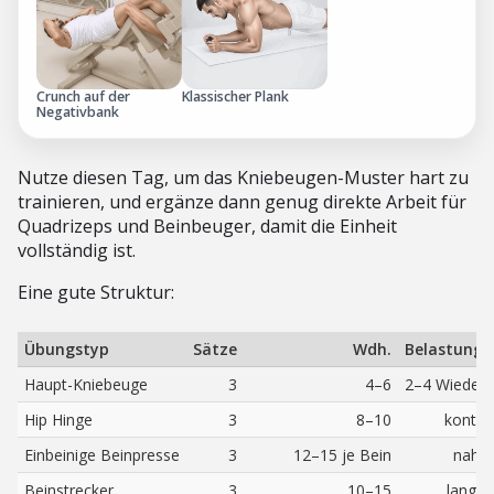
Crunch auf der
Klassischer Plank
Negativbank
Nutze diesen Tag, um das Kniebeugen-Muster hart zu
trainieren, und ergänze dann genug direkte Arbeit für
Quadrizeps und Beinbeuger, damit die Einheit
vollständig ist.
Eine gute Struktur:
Übungstyp
Sätze
Wdh.
Belastung
Haupt-Kniebeuge
3
4–6
2–4 Wiederh
Hip Hinge
3
8–10
kontrol
Einbeinige Beinpresse
3
12–15 je Bein
nah a
Beinstrecker
3
10–15
langs