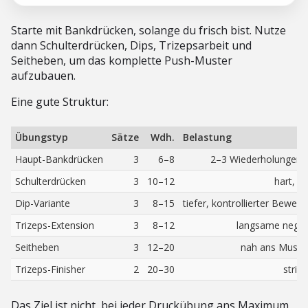
Starte mit Bankdrücken, solange du frisch bist. Nutze
dann Schulterdrücken, Dips, Trizepsarbeit und
Seitheben, um das komplette Push-Muster
aufzubauen.
Eine gute Struktur:
Übungstyp
Sätze
Wdh.
Belastung
Haupt-Bankdrücken
3
6–8
2–3 Wiederholungen i
Schulterdrücken
3
10–12
hart, a
Dip-Variante
3
8–15
tiefer, kontrollierter Beweg
Trizeps-Extension
3
8–12
langsame negat
Seitheben
3
12–20
nah ans Muske
Trizeps-Finisher
2
20–30
strik
Das Ziel ist nicht, bei jeder Druckübung ans Maximum