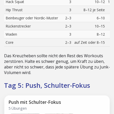
Hack Squat
3
10–12
1–3
Hip Thrust
3
8–12 je Seite
Beinbeuger oder Nordic-Muster
2–3
6–10
Rückenstrecker
2–3
10–15
Waden
3
8–12
Core
2–3
auf Zeit oder 8–15
Das Kreuzheben sollte nicht den Rest des Workouts
zerstören. Halte es schwer genug, um Kraft zu üben,
aber nicht so schwer, dass jede spätere Übung zu Junk-
Volumen wird.
Tag 5: Push, Schulter-Fokus
Push mit Schulter-Fokus
5 Übungen