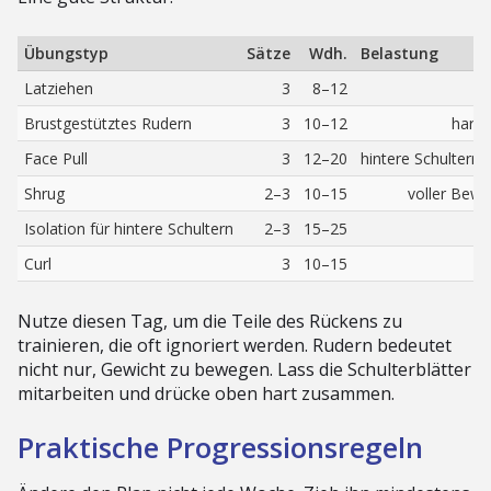
Übungstyp
Sätze
Wdh.
Belastung
Latziehen
3
8–12
Brustgestütztes Rudern
3
10–12
harte
Face Pull
3
12–20
hintere Schultern 
Shrug
2–3
10–15
voller Bew
Isolation für hintere Schultern
2–3
15–25
Curl
3
10–15
Nutze diesen Tag, um die Teile des Rückens zu
trainieren, die oft ignoriert werden. Rudern bedeutet
nicht nur, Gewicht zu bewegen. Lass die Schulterblätter
mitarbeiten und drücke oben hart zusammen.
Praktische Progressionsregeln