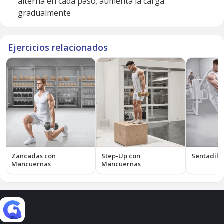
alterna en cada paso; aumenta la carga
gradualmente
Ejercicios relacionados
Zancadas con
Step-Up con
Sentadill
Mancuernas
Mancuernas