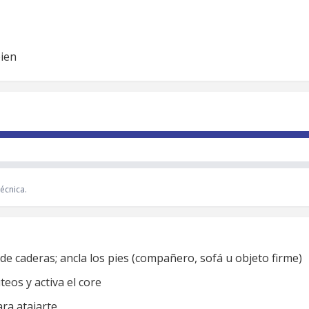
bien
écnica.
 de caderas; ancla los pies (compañero, sofá u objeto firme)
teos y activa el core
ara atajarte