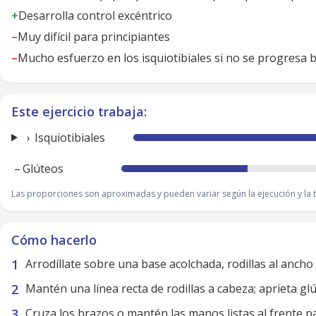
+
Desarrolla control excéntrico
–
Muy difícil para principiantes
–
Mucho esfuerzo en los isquiotibiales si no se progresa 
Este ejercicio trabaja:
Isquiotibiales
–
Glúteos
Las proporciones son aproximadas y pueden variar según la ejecución y la t
Cómo hacerlo
Arrodíllate sobre una base acolchada, rodillas al ancho
Mantén una línea recta de rodillas a cabeza; aprieta glú
Cruza los brazos o mantén las manos listas al frente p