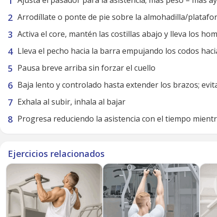
Ajusta el pasador para la asistencia; más peso = más a
Arrodíllate o ponte de pie sobre la almohadilla/plataf
Activa el core, mantén las costillas abajo y lleva los ho
Lleva el pecho hacia la barra empujando los codos haci
Pausa breve arriba sin forzar el cuello
Baja lento y controlado hasta extender los brazos; evit
Exhala al subir, inhala al bajar
Progresa reduciendo la asistencia con el tiempo mient
Ejercicios relacionados