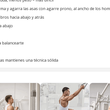
yuda, menos peso = más difícil
orma y agarra las asas con agarre prono, al ancho de los ho
mbros hacia abajo y atrás
a abajo
a balancearte
ras mantienes una técnica sólida