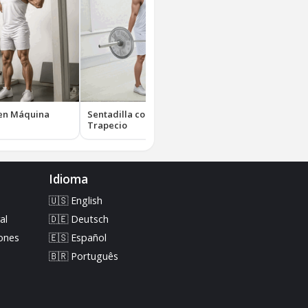
 en Máquina
Sentadilla con Barra
Estocada en Máqui
Trapecio
Idioma
🇺🇸 English
al
🇩🇪 Deutsch
iones
🇪🇸 Español
🇧🇷 Português