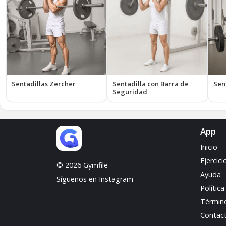
Sentadillas Zercher
Sentadilla con Barra de
Sen
Seguridad
App
Inicio
Ejercici
© 2026 Gymfile
Ayuda
Síguenos en Instagram
Polític
Términ
Contac