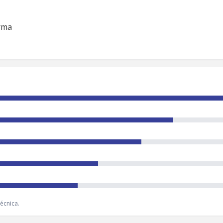
orma
écnica.