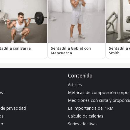
tadilla con Barra
Sentadilla Goblet con
Sentadilla
Mancuerna
Smith
Contenido
Articles
os
Métricas de composición corpor
Mediciones con cinta y proporc
a de privacidad
La importancia del 1RM
os
Cálculo de calorías
to
Series efectivas