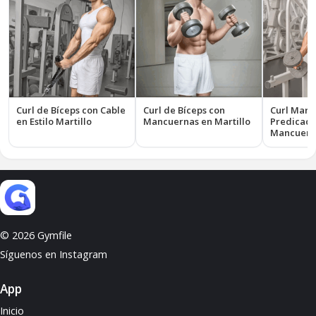
Curl de Bíceps con Cable
Curl de Bíceps con
Curl Marti
en Estilo Martillo
Mancuernas en Martillo
Predicado
Mancuern
© 2026 Gymfile
Síguenos en Instagram
App
Inicio