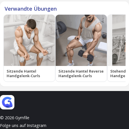
Verwandte Übungen
Sitzende Hantel
Sitzende Hantel Reverse
Stehende 
Handgelenk-Curls
Handgelenk-Curls
Handgele
© 2026 Gymfile
Folge uns auf Instagram