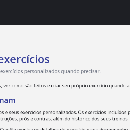
exercícios
e exercícios personalizados quando precisar.
er como são feitos e criar seu próprio exercício quando a li
ionam
luídos e seus exercícios personalizados. Os exercícios inclu
ruções, prós e contras, além do histórico dos seus treinos.
, o Gymfile mostra os detalhes do exercício e seu desempenho