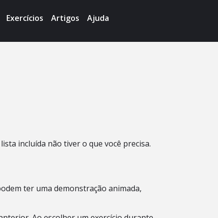
Exercícios
Artigos
Ajuda
sta incluída não tiver o que você precisa.
ídos podem ter uma demonstração animada,
 anterior. Ao escolher um exercício durante