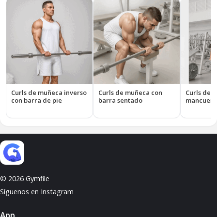
Curls de muñeca inverso
Curls de muñeca con
Curls de 
con barra de pie
barra sentado
mancuern
© 2026 Gymfile
Síguenos en Instagram
App